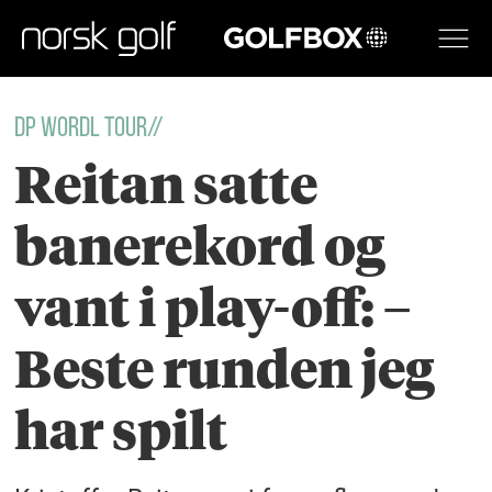
GOLFBOX
dp wordl tour//
Reitan satte
banerekord og
vant i play-off: –
Beste runden jeg
har spilt