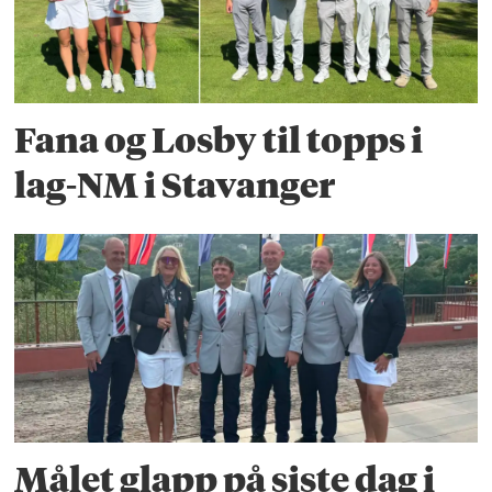
Fana og Losby til topps i
lag-NM i Stavanger
Målet glapp på siste dag i