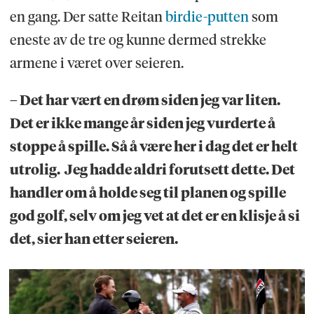
en gang. Der satte Reitan
birdie-putten
som
eneste av de tre og kunne dermed strekke
armene i været over seieren.
– Det har vært en drøm siden jeg var liten.
Det er ikke mange år siden jeg vurderte å
stoppe å spille. Så å være her i dag det er helt
utrolig. Jeg hadde aldri forutsett dette. Det
handler om å holde seg til planen og spille
god golf, selv om jeg vet at det er en klisje å si
det, sier han etter seieren.