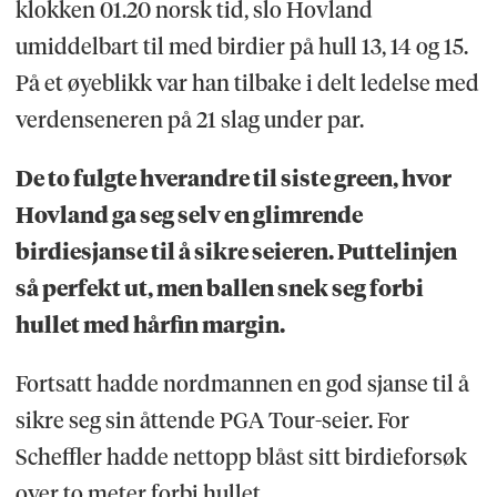
klokken 01.20 norsk tid, slo Hovland
umiddelbart til med birdier på hull 13, 14 og 15.
På et øyeblikk var han tilbake i delt ledelse med
verdenseneren på 21 slag under par.
De to fulgte hverandre til siste green, hvor
Hovland ga seg selv en glimrende
birdiesjanse til å sikre seieren. Puttelinjen
så perfekt ut, men ballen snek seg forbi
hullet med hårfin margin.
Fortsatt hadde nordmannen en god sjanse til å
sikre seg sin åttende PGA Tour-seier. For
Scheffler hadde nettopp blåst sitt birdieforsøk
over to meter forbi hullet.