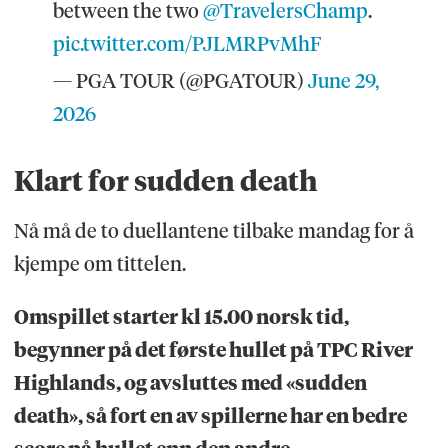
between the two
@TravelersChamp
.
pic.twitter.com/PJLMRPvMhF
— PGA TOUR (@PGATOUR)
June 29,
2026
Klart for sudden death
Nå må de to duellantene tilbake mandag for å
kjempe om tittelen.
Omspillet starter kl 15.00 norsk tid,
begynner på det første hullet på TPC River
Highlands, og avsluttes med «sudden
death», så fort en av spillerne har en bedre