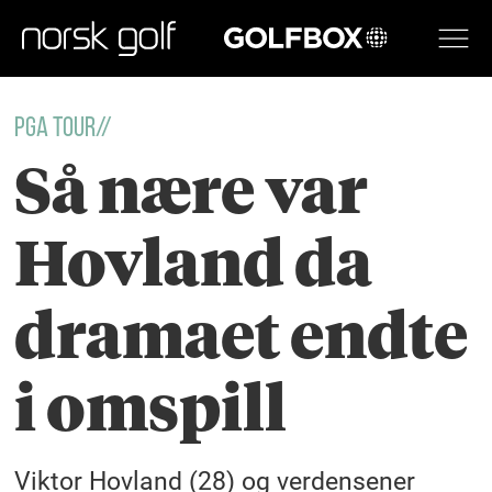
GOLFBOX
PGA TOUR//
Så nære var
Hovland da
dramaet endte
i omspill
Viktor Hovland (28) og verdensener