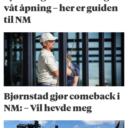
våt åpning – her er guiden
til NM
Bjørnstad gjør comeback i
NM: – Vil hevde meg