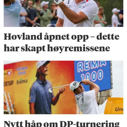
Hovland åpnet opp – dette
har skapt høyremissene
Nytt håp om DP-turnering