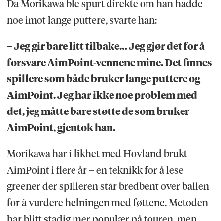
Da Morikawa ble spurt direkte om han hadde
noe imot lange puttere, svarte han:
– Jeg gir bare litt tilbake… Jeg gjør det for å
forsvare AimPoint-vennene mine. Det finnes
spillere som både bruker lange puttere og
AimPoint. Jeg har ikke noe problem med
det, jeg måtte bare støtte de som bruker
AimPoint, gjentok han.
Morikawa har i likhet med Hovland brukt
AimPoint i flere år – en teknikk for å lese
greener der spilleren står bredbent over ballen
for å vurdere helningen med føttene. Metoden
har blitt stadig mer populær på touren, men