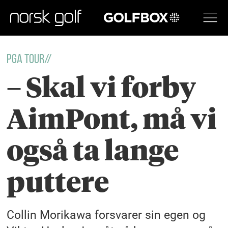
GOLFBOX
PGA TOUR//
– Skal vi forby
AimPont, må vi
også ta lange
puttere
Collin Morikawa forsvarer sin egen og