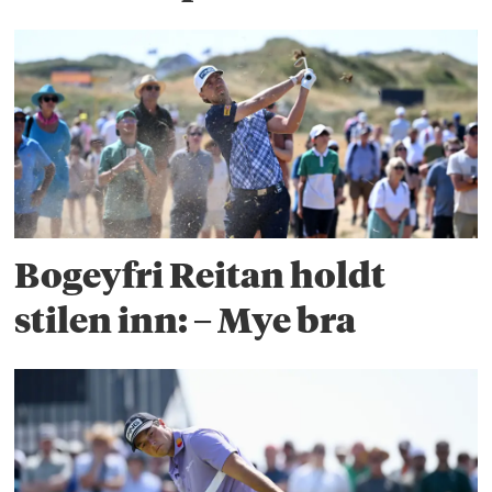
Bogeyfri Reitan holdt
stilen inn: – Mye bra