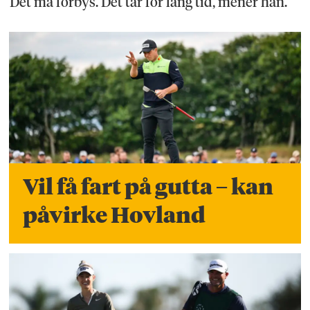
Det må forbys. Det tar for lang tid, mener han.
Vil få fart på gutta – kan
påvirke Hovland