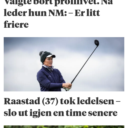
Valgte bort profflivet. Nå
leder hun NM: – Er litt
friere
Raastad (37) tok ledelsen –
slo ut igjen en time senere