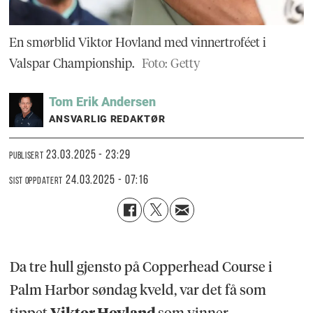
En smørblid Viktor Hovland med vinnertroféet i
Valspar Championship.
Foto: Getty
Tom Erik
Andersen
ANSVARLIG REDAKTØR
23.03.2025 - 23:29
PUBLISERT
24.03.2025 - 07:16
SIST OPPDATERT
Da tre hull gjensto på Copperhead Course i
Palm Harbor søndag kveld, var det få som
tippet
Viktor Hovland
som vinner.