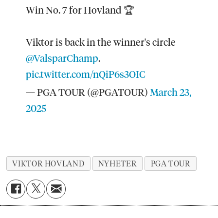
Win No. 7 for Hovland 🏆
Viktor is back in the winner's circle
@ValsparChamp
.
pic.twitter.com/nQiP6s3OIC
— PGA TOUR (@PGATOUR)
March 23,
2025
VIKTOR HOVLAND
NYHETER
PGA TOUR