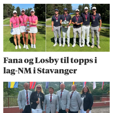
Fana og Losby til topps i
lag-NM i Stavanger