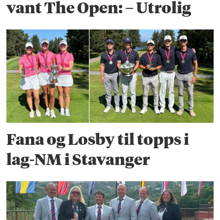
vant The Open: – Utrolig
Fana og Losby til topps i
lag-NM i Stavanger