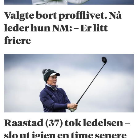
Valgte bort profflivet. Nå
leder hun NM: – Er litt
friere
Raastad (37) tok ledelsen –
slo ut igjen en time senere