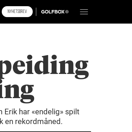
NYHETSBREV
GOLFBOX
peiding
ing
Erik har «endelig» spilt
nok en rekordmåned.