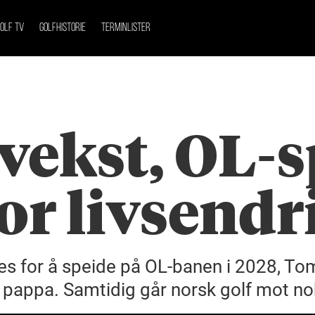
OLF TV
GOLFHISTORIE
TERMINLISTER
ekst, OL-s
tor livsendr
s for å speide på OL-banen i 2028, Tom 
tt pappa. Samtidig går norsk golf mot 