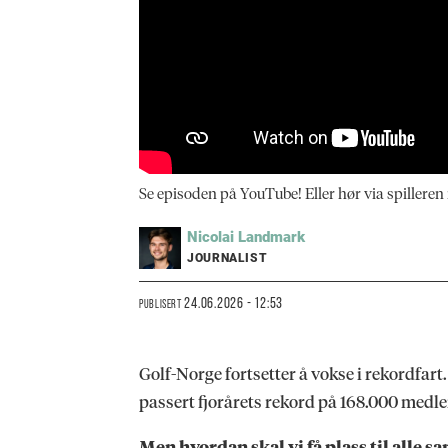
Se episoden på YouTube! Eller hør via spilleren 
Nicolai
Landmark
JOURNALIST
24.06.2026 - 12:53
PUBLISERT
Golf-Norge fortsetter å vokse i rekordfart.
passert fjorårets rekord på 168.000 med
Men hvordan skal vi få plass til alle 