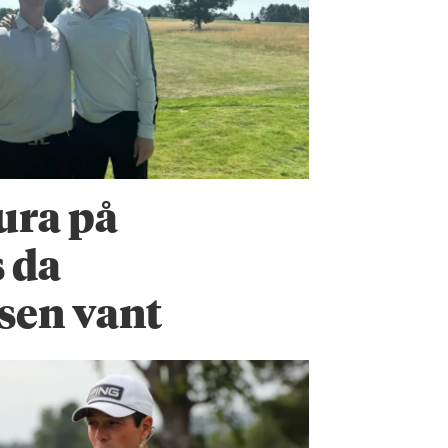
tura på
 da
sen vant