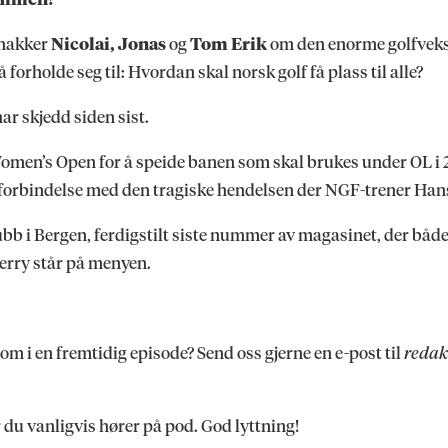
snakker
Nicolai, Jonas
og
Tom Erik
om den enorme golfvekst
orholde seg til: Hvordan skal norsk golf få plass til alle?
ar skjedd siden sist.
omen’s Open for å speide banen som skal brukes under OL i 2
i forbindelse med den tragiske hendelsen der NGF-trener Ha
b i Bergen, ferdigstilt siste nummer av magasinet, der både en
erry står på menyen.
m i en fremtidig episode? Send oss gjerne en e-post til
redak
r du vanligvis hører på pod. God lyttning!