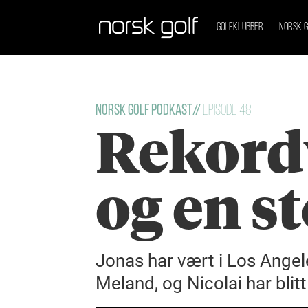
GOLFKLUBBER
NORSK G
Norsk Golf Podkast//
Episode 48
Rekordv
og en s
Jonas har vært i Los Angele
Meland, og Nicolai har bli