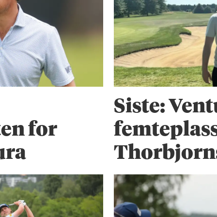
Siste: Ven
en for
femteplass
ura
Thorbjorn