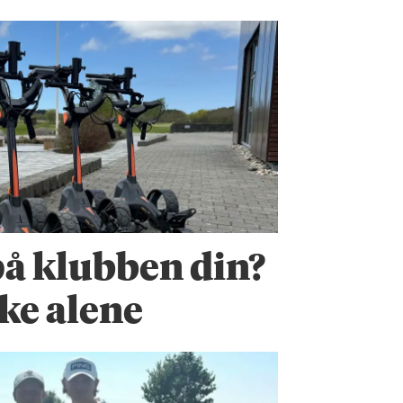
 på klubben din?
kke alene