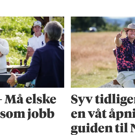
 – Må elske
Syv tidlig
t som jobb
en våt åpni
guiden til