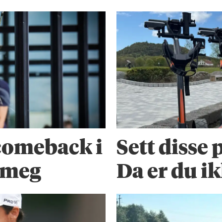
 comeback i
Sett disse
e meg
Da er du i