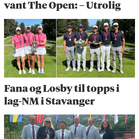
vant The Open: – Utrolig
Fana og Losby til topps i
lag-NM i Stavanger