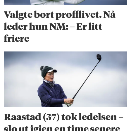
Valgte bort profflivet. Nå
leder hun NM: – Er litt
friere
Raastad (37) tok ledelsen –
slo ut igjen en time senere