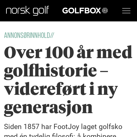
GOLFBOX
ANNONSØRINNHOLD//
Over 100 år med
golfhistorie –
videreført i ny
generasjon
Siden 1857 har FootJoy laget golfsko
med én tydelig filosofi: å kombinere