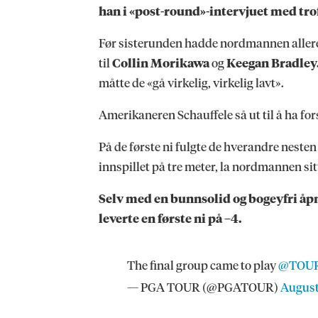
han i «post-round»-intervjuet med tro
Før sisterunden hadde nordmannen allered
til
Collin Morikawa
og
Keegan Bradley
måtte de «gå virkelig, virkelig lavt».
Amerikaneren Schauffele så ut til å ha fors
På de første ni fulgte de hverandre neste
innspillet på tre meter, la nordmannen sit
Selv med en bunnsolid og bogeyfri åpni
leverte en første ni på –4.
The final group came to play
@TOU
— PGA TOUR (@PGATOUR)
August