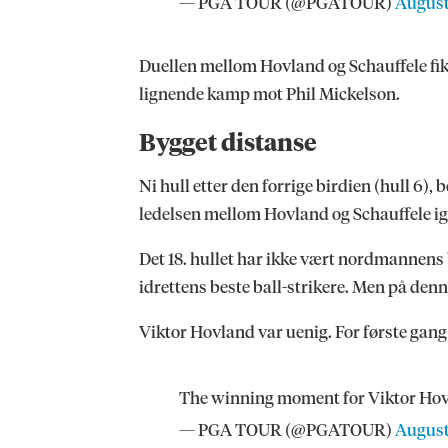
— PGA TOUR (@PGATOUR)
August
Duellen mellom Hovland og Schauffele fikk
lignende kamp mot Phil Mickelson.
Bygget distanse
Ni hull etter den forrige birdien (hull 6),
ledelsen mellom Hovland og Schauffele ig
Det 18. hullet har ikke vært nordmannens b
idrettens beste ball-strikere. Men på de
Viktor Hovland var uenig. For første gan
The winning moment for Viktor Ho
— PGA TOUR (@PGATOUR)
August