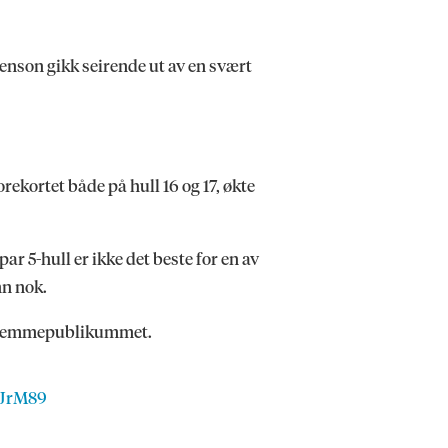
tenson gikk seirende ut av en svært
rekortet både på hull 16 og 17, økte
r 5-hull er ikke det beste for en av
nn nok.
an hjemmepublikummet.
WJrM89