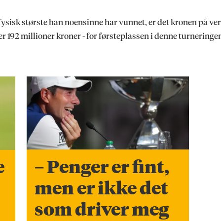
fysisk største han noensinne har vunnet, er det kronen på ver
ller 192 millioner kroner - for førsteplassen i denne turneringe
– Penger er fint,
e
men er ikke det
som driver meg