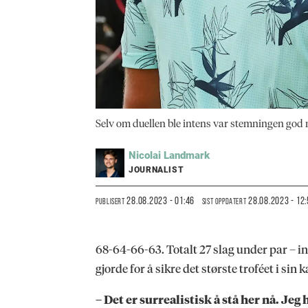
Selv om duellen ble intens var stemningen god
Nicolai
Landmark
JOURNALIST
28.08.2023 - 01:46
28.08.2023 - 12
PUBLISERT
SIST OPPDATERT
68-64-66-63. Totalt 27 slag under par – i
gjorde for å sikre det største troféet i si
– Det er surrealistisk å stå her nå. Je