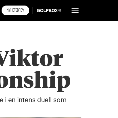
NYHETSBREV
GOLFBOX
Viktor
onship
e i en intens duell som