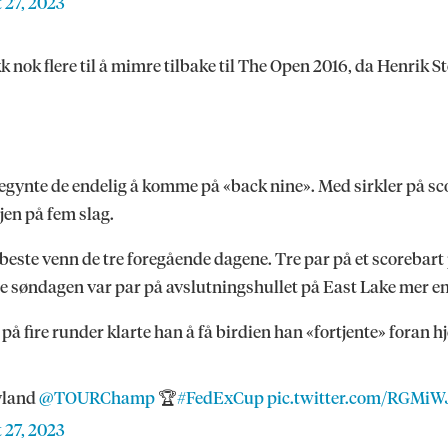
 27, 2023
 nok flere til å mimre tilbake til The Open 2016, da Henrik S
 begynte de endelig å komme på «back nine». Med sirkler på sco
jen på fem slag.
este venn de tre foregående dagene. Tre par på et scorebart pa
nne søndagen var par på avslutningshullet på East Lake mer e
g på fire runder klarte han å få birdien han «fortjente» for
vland
@TOURChamp
🏆
#FedExCup
pic.twitter.com/RGMi
 27, 2023