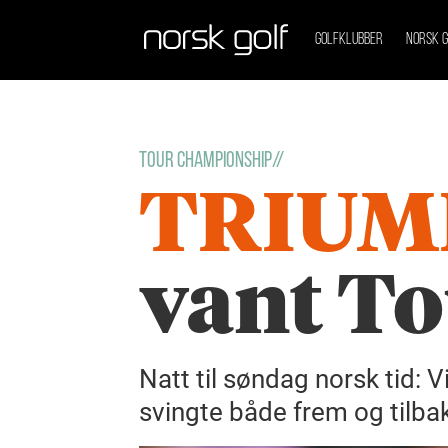
GOLFKLUBBER
NORSK G
Tour Championship//
TRIUM
vant T
Natt til søndag norsk tid: 
svingte både frem og tilba