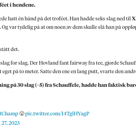
féet i hendene.
e hatt én hånd på det troféet. Han hadde seks slag ned til
X
.
Og var tydelig på at om noen av dem skulle slå han på opplø
tått det.
n slag for slag. Der Hovland fant fairway fra tee, gjorde Sch
t eget på to meter. Satte den ene en lang putt, svarte den an
ng på 30 slag (–5) fra Schauffele, hadde han faktisk bare
RChamp
😤
pic.twitter.com/I4TglHYagP
 27, 2023