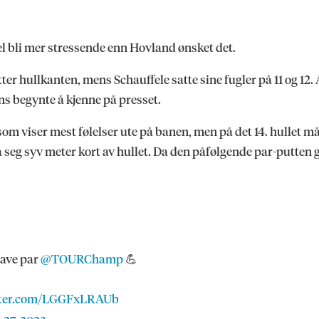
el bli mer stressende enn Hovland ønsket det.
eputter hullkanten, mens Schauffele satte sine fugler på 11 og 1
ns begynte å kjenne på presset.
m viser mest følelser ute på banen, men på det 14. hullet måt
 seg syv meter kort av hullet. Da den påfølgende par-putten 
save par
@TOURChamp
💪
itter.com/LGGFxLRAUb