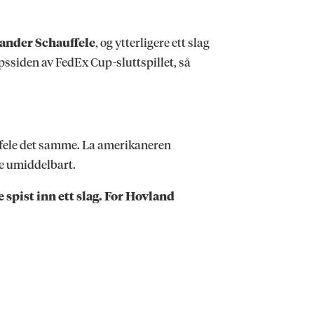
ander Schauffele
, og ytterligere ett slag
pssiden av FedEx Cup-sluttspillet, så
auffele det samme. La amerikaneren
dre umiddelbart.
 spist inn ett slag. For Hovland