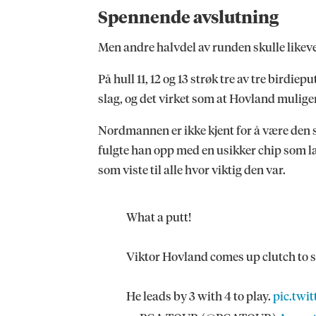
Spennende avslutning
Men andre halvdel av runden skulle likev
På hull 11, 12 og 13 strøk tre av tre birdi
slag, og det virket som at Hovland mulige
Nordmannen er ikke kjent for å være den so
fulgte han opp med en usikker chip som la
som viste til alle hvor viktig den var.
What a putt!
Viktor Hovland comes up clutch to 
He leads by 3 with 4 to play.
pic.tw