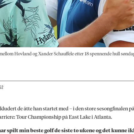
 mellom Hovland og Xander Schauffele etter 18 spennende hull sønda
:52
nkludert de åtte han startet med – i den store sesongfinalen 
n karriere: Tour Championship på East Lake i Atlanta.
g har spilt min beste golf de siste to ukene og det kunne 