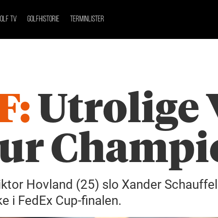
OLF TV
GOLFHISTORIE
TERMINLISTER
F:
Utrolige 
our Champi
Viktor Hovland (25) slo Xander Schauffel
ke i FedEx Cup-finalen.