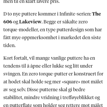
men til en klart lavere pris.
D to nye puttere kommer i Infinite-serien:
The
606
og
Lakeview
. Begge er såkalte zero
torque-modeller, en type putterdesign som har
fått mye oppmerksomhet i markedet den siste
tiden.
Kort fortalt, vil mange vanlige puttere ha en
tendens til å åpne eller lukke seg litt under
svingen. En zero torque-putter er konstruert for
at hodet skal holde seg mer «square» mot målet
av seg selv. Disse putterne skal gi bedre
stabilitet, mindre vridning i trefføyeblikket og
en putterflate som holder seg rettere mot målet