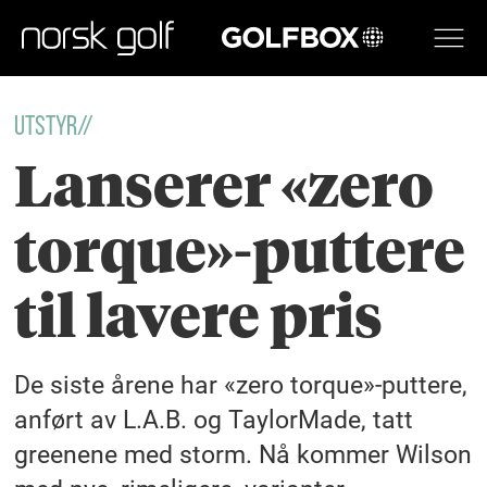
GOLFBOX
Utstyr//
Lanserer «zero
torque»-puttere
til lavere pris
De siste årene har «zero torque»-puttere,
anført av L.A.B. og TaylorMade, tatt
greenene med storm. Nå kommer Wilson