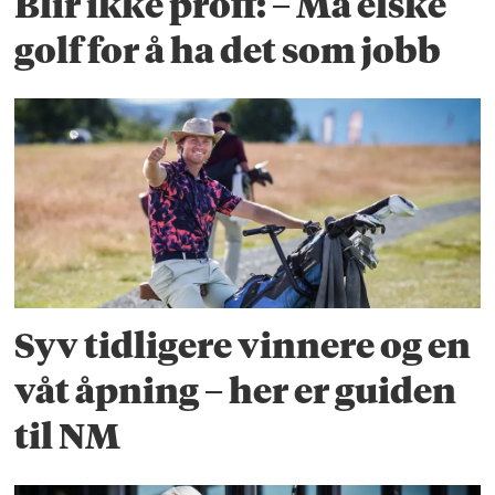
Blir ikke proff: – Må elske
golf for å ha det som jobb
Syv tidligere vinnere og en
våt åpning – her er guiden
til NM