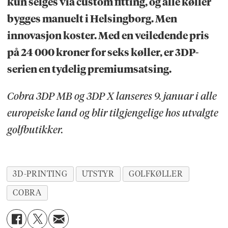
kun selges via custom fitting, og alle køller
bygges manuelt i Helsingborg. Men
innovasjon koster. Med en veiledende pris
på 24 000 kroner for seks køller, er 3DP-
serien en tydelig premium­satsing.
Cobra 3DP MB og 3DP X lanseres 9. januar i alle
europeiske land og blir tilgjengelige hos utvalgte
golfbutikker.
3D-PRINTING
UTSTYR
GOLFKØLLER
COBRA