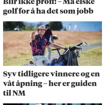
Blir ikke proff: – Må elske
golf for å ha det som jobb
Syv tidligere vinnere og en
våt åpning – her er guiden
til NM