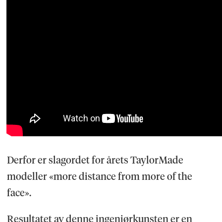
Derfor er slagordet for årets TaylorMade
modeller «more distance from more of the
face».
Resultatet av denne ingeniørkunsten er en