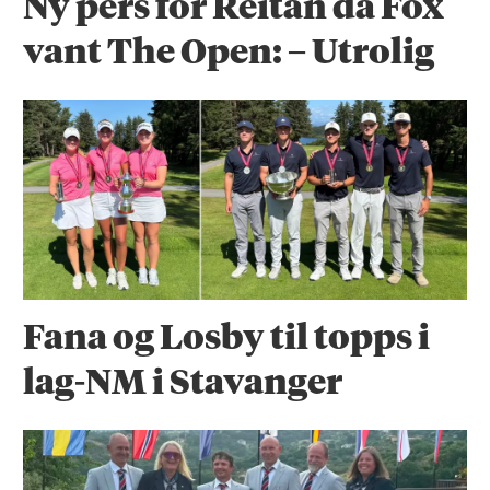
Ny pers for Reitan da Fox
vant The Open: – Utrolig
Fana og Losby til topps i
lag-NM i Stavanger