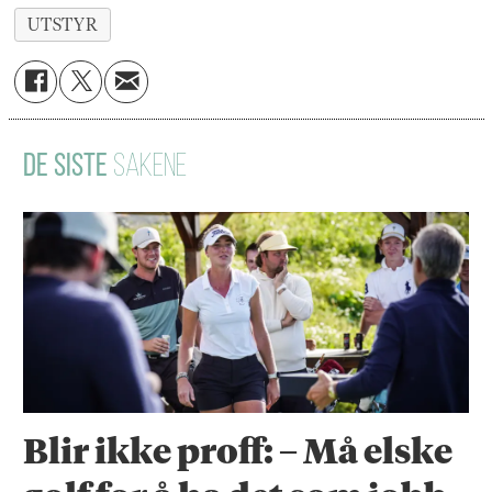
UTSTYR
DE SISTE
SAKENE
Blir ikke proff: – Må elske