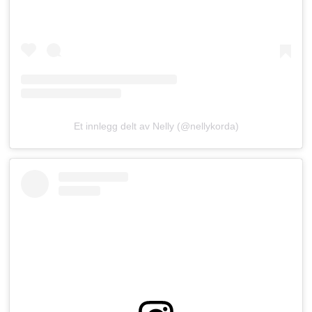
Et innlegg delt av Nelly (@nellykorda)