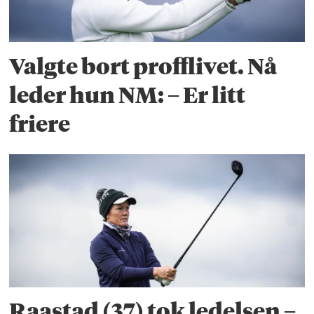
Valgte bort profflivet. Nå
leder hun NM: – Er litt
friere
Raastad (37) tok ledelsen –