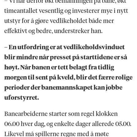
– Vi har derfor økt bemanningen på bane, økt
timeantallet vesentlig og investerer mye i nytt
utstyr for å gjøre vedlikeholdet både mer
effektivt og bedre, understreker han.
– En utfordring er at vedlikeholdsvinduet
blir mindre når presset på starttidene er så
høyt. Når banen er tett belagt fra tidlig
morgen til sent på kveld, blir det færre rolige
perioder der banemannskapet kan jobbe
uforstyrret.
Banearbeiderne starter som regel klokken
06.00 hver dag, og enkelte dager allerede 05.00.
Likevel må spillerne regne med å møte