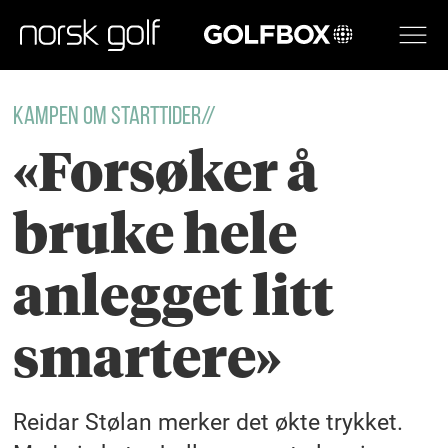
GOLFBOX
KAMPEN OM STARTTIDER//
«Forsøker å
bruke hele
anlegget litt
smartere»
Reidar Stølan merker det økte trykket.