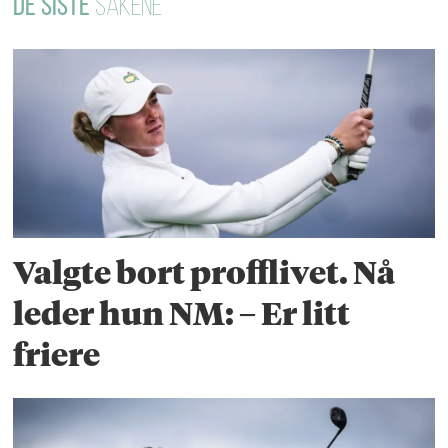
DE SISTE
SAKENE
Valgte bort profflivet. Nå
leder hun NM: – Er litt
friere