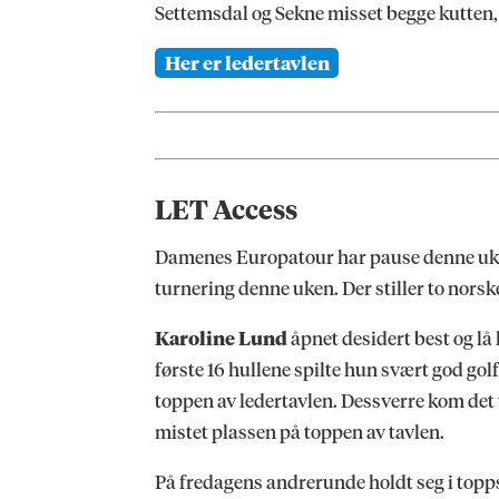
Settemsdal og Sekne misset begge kutten, 
Her er ledertavlen
LET Access
Damenes Europatour har pause denne uken
turnering denne uken. Der stiller to norske
Karoline Lund
åpnet desidert best og lå 
første 16 hullene spilte hun svært god golf 
toppen av ledertavlen. Dessverre kom det t
mistet plassen på toppen av tavlen.
På fredagens andrerunde holdt seg i topps