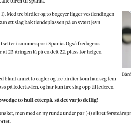
 alle turen til Spania.
1). Med tre birdier og to bogeyer ligger vestlendingen
, kun ett slag bak tiendeplassen på en svært jevn
ortsetter i samme spor i Spania. Også fredagens
at 23-åringen lå på en delt 22. plass før helgen.
Bård
ed blant annet to eagler og tre birdier kom han seg fem
ass på ledertavlen, og har kun fire slag opp til lederen.
wedge to hull etterpå, så det var jo deilig!
nsket, men med en ny runde under par (-1) sikret førsteårspr
ortet.