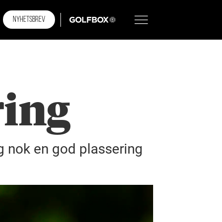
NYHETSBREV
GOLFBOX
ring
g nok en god plassering