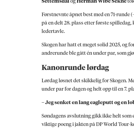
Settemsdal
og
Herman Wibe Sekne
tok
Førstnevnte åpnet best med en 71-runde (–
på en delt 28. plass etter første spilledag
ledertavle.
Skogen har hatt et meget solid 2025, og f
andrerunde ble gått én under par, som gjør 
Kanonrunde lørdag
Lørdag løsnet det skikkelig for Skogen. M
under par for dagen og helt opp til en 7. pl
– Jeg senket en lang eagleputt og en lob
Søndagens avslutning gikk ikke helt som ø
viktige poeng i jakten på DP World Tour-k