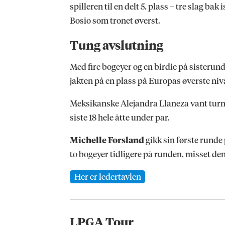
spilleren til en delt 5. plass – tre slag b
Bosio som tronet øverst.
Tung avslutning
Med fire bogeyer og en birdie på sisterunde
jakten på en plass på Europas øverste niv
Meksikanske Alejandra Llaneza vant turner
siste 18 hele åtte under par.
Michelle Forsland
gikk sin første runde
to bogeyer tidligere på runden, misset den
Her er ledertavlen
LPGA Tour