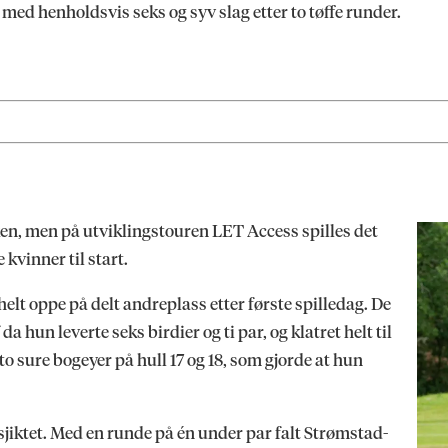
med henholdsvis seks og syv slag etter to tøffe runder.
, men på utviklingstouren LET Access spilles det
 kvinner til start.
helt oppe på delt andreplass etter første spilledag. De
da hun leverte seks birdier og ti par, og klatret helt til
o sure bogeyer på hull 17 og 18, som gjorde at hun
jiktet. Med en runde på én under par falt Strømstad-