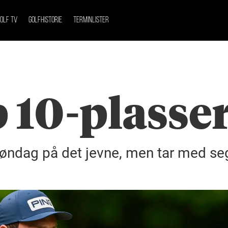
OLF TV
GOLFHISTORIE
TERMINLISTER
 10-plasse
søndag på det jevne, men tar med se