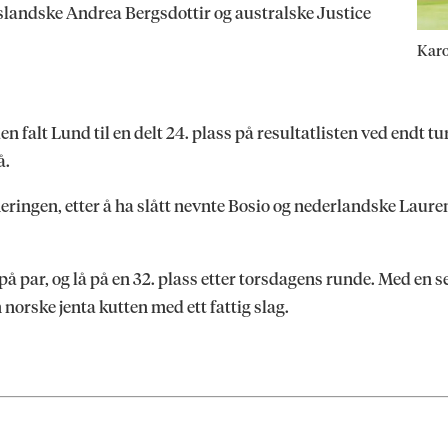
ak islandske Andrea Bergsdottir og australske Justice
Karo
n falt Lund til en delt 24. plass på resultatlisten ved endt tu
å.
ingen, etter å ha slått nevnte Bosio og nederlandske Lauren
 på par, og lå på en 32. plass etter torsdagens runde. Med en s
 norske jenta kutten med ett fattig slag.