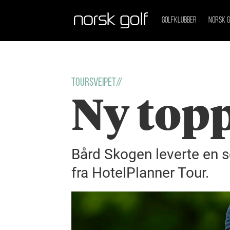
GOLFKLUBBER
NORSK G
Toursveipet//
Ny topp
Bård Skogen leverte en 
fra HotelPlanner Tour.