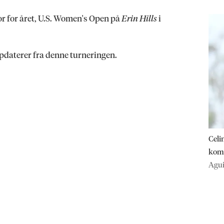
r for året, U.S. Women's Open på
Erin Hills
i
ppdaterer fra denne turneringen.
Celi
komm
Agui