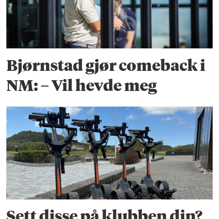
Bjørnstad gjør comeback i
NM: – Vil hevde meg
Sett disse på klubben din?