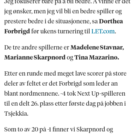
Jeg fokuserer bare på å bli bedre. Å vinne er det
jeg ønsker, men jeg vil bli en bedre spiller og
prestere bedre i de situasjonene, sa
Dorthea
Forbrigd
før ukens turnering til
LET.com
.
De tre andre spillerne er
Madelene Stavnar,
Marianne Skarpnord
og
Tina Mazarino.
Etter en runde med meget lave scorer på store
deler av feltet er det Forbrigd som leder an
blant nordmennene. -4 tok Next Up-spilleren
til en delt 26. plass etter første dag på jobben i
Tsjekkia.
Som to av 20 på -1 finner vi Skarpnord og