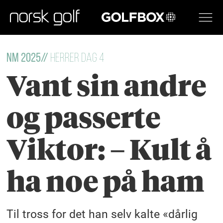
GOLFBOX
NM 2025//
Herrer dag 4
Vant sin andre
og passerte
Viktor: – Kult å
ha noe på ham
Til tross for det han selv kalte «dårlig