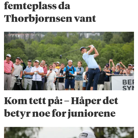
femteplass da
Thorbjornsen vant
Kom tett på: – Håper det
betyr noe for juniorene