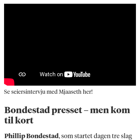
Se seiersintervju med Mjaaseth her!
Bondestad presset – men kom
til kort
Phillip Bondestad
, som startet dagen tre slag