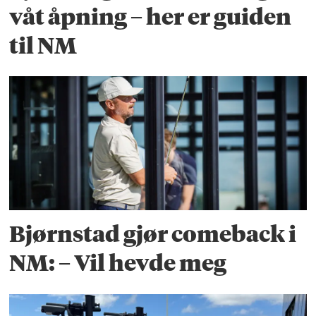
våt åpning – her er guiden
til NM
Bjørnstad gjør comeback i
NM: – Vil hevde meg