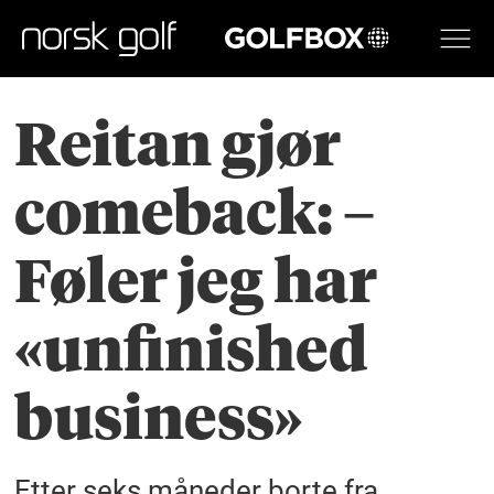
GOLFBOX
Reitan gjør
comeback: –
Føler jeg har
«unfinished
business»
Etter seks måneder borte fra