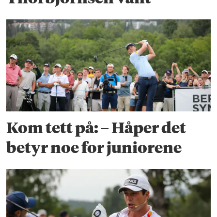
Kom tett på: – Håper det
betyr noe for juniorene