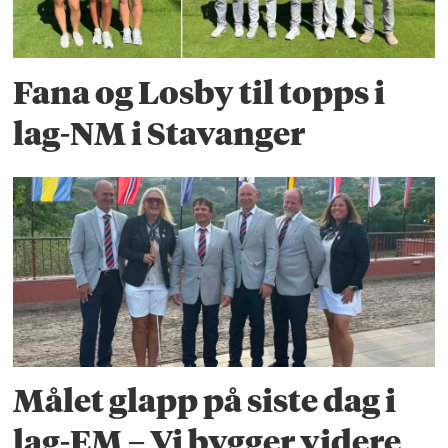
Fana og Losby til topps i
lag-NM i Stavanger
Målet glapp på siste dag i
lag-EM – Vi bygger videre