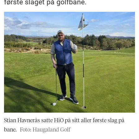
første slaget på golfbane.
Stian Havnerås satte HiO på sitt aller første slag på
bane.
Foto: Haugaland Golf