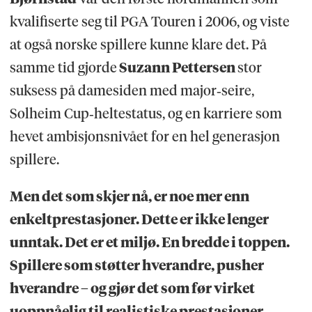
kvalifiserte seg til PGA Touren i 2006, og viste
at også norske spillere kunne klare det. På
samme tid gjorde
Suzann Pettersen
stor
suksess på damesiden med major‑seire,
Solheim Cup‑heltestatus, og en karriere som
hevet ambisjonsnivået for en hel generasjon
spillere.
Men det som skjer nå, er noe mer enn
enkeltprestasjoner. Dette er ikke lenger
unntak. Det er et miljø. En bredde i toppen.
Spillere som støtter hverandre, pusher
hverandre – og gjør det som før virket
uoppnåelig til realistiske prestasjoner.