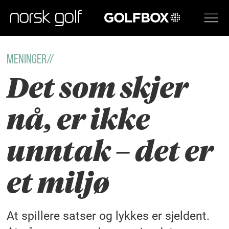
GOLFBOX
MENINGER//
Det som skjer
nå, er ikke
unntak – det er
et miljø
At spillere satser og lykkes er sjeldent.