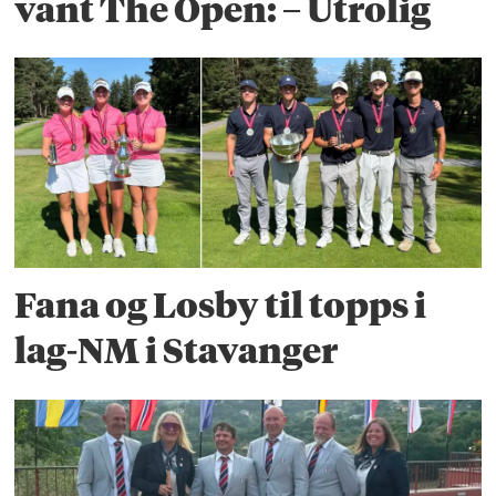
vant The Open: – Utrolig
Fana og Losby til topps i
lag-NM i Stavanger