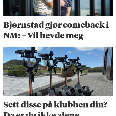
Bjørnstad gjør comeback i
NM: – Vil hevde meg
Sett disse på klubben din?
Da er du ikke alene