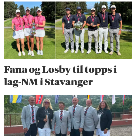
Fana og Losby til topps i
lag-NM i Stavanger