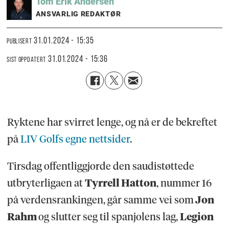
Tom Erik
Andersen
ANSVARLIG REDAKTØR
31.01.2024 - 15:35
PUBLISERT
31.01.2024 - 15:36
SIST OPPDATERT
Ryktene har svirret lenge, og nå er de bekreftet
på
LIV Golfs egne nettsider
.
Tirsdag offentliggjorde den saudistøttede
utbryterligaen at
Tyrrell Hatton
, nummer 16
på verdensrankingen, går samme vei som
Jon
Rahm
og slutter seg til spanjolens lag,
Legion