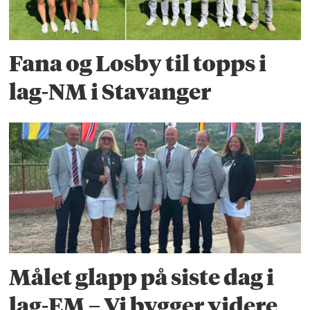
Fana og Losby til topps i
lag-NM i Stavanger
Målet glapp på siste dag i
lag-EM – Vi bygger videre