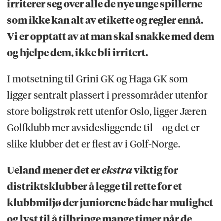
irriterer seg over alle de nye unge spillerne
som ikke kan alt av etikette og regler ennå.
Vi er opptatt av at man skal snakke med dem
og hjelpe dem, ikke bli irritert.
I motsetning til Grini GK og Haga GK som
ligger sentralt plassert i pressområder utenfor
store boligstrøk rett utenfor Oslo, ligger Jæren
Golfklubb mer avsidesliggende til – og det er
slike klubber det er flest av i Golf-Norge.
Ueland mener det er
ekstra
viktig for
distriktsklubber å legge til rette for et
klubbmiljø der juniorene både har mulighet
og lyst til å tilbringe mange timer når de