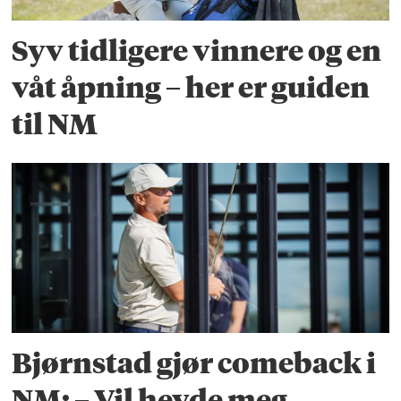
Syv tidligere vinnere og en
våt åpning – her er guiden
til NM
Bjørnstad gjør comeback i
NM: – Vil hevde meg