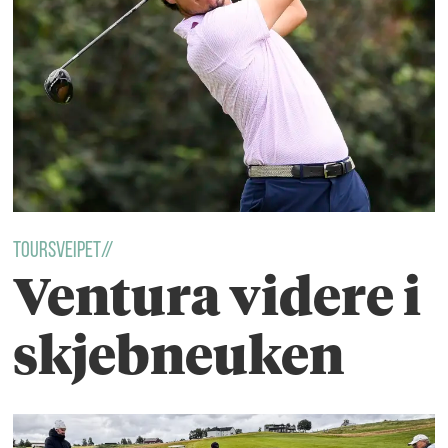
Toursveipet//
Ventura videre i
skjebneuken