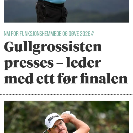
NM For funksjonshemmede og døve 2026//
Gullgrossisten
presses – leder
med ett før finalen