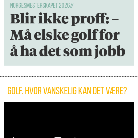
NORGESMESTERSKAPET 2026//
Blir ikke proff: –
Må elske golf for
å ha det som jobb
Golf. Hvor vanskelig kan det være?