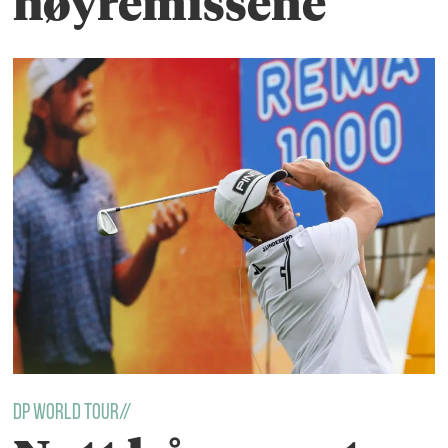
høyremissene
Dp World Tour//